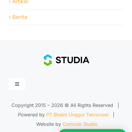
Artikel
Berita
Toggle
Navigation
Home
Copyright 2015 –
2026 © All Rights Reserved |
Powered by
PT Bhakti Unggul Teknovasi
|
About Us
Website by
Comodo Studio