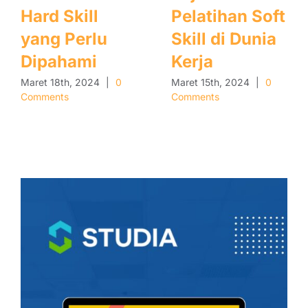
Hard Skill
Pelatihan Soft
yang Perlu
Skill di Dunia
Dipahami
Kerja
Maret 18th, 2024
|
0
Maret 15th, 2024
|
0
Comments
Comments