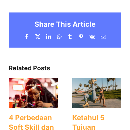
Share This Article
Facebook
X
LinkedIn
WhatsApp
Tumblr
Pinterest
Vk
Email
Related Posts
4 Perbedaan
Ketahui 5
Soft Skill dan
Tujuan